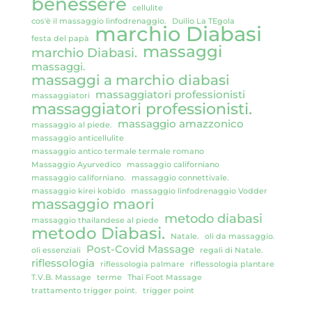
benessere
cellulite
cos'è il massaggio linfodrenaggio.
Duilio La TEgola
marchio Diabasi
festa del papà
massaggi
marchio Diabasi.
massaggi.
massaggi a marchio diabasi
massaggiatori professionisti
massaggiatori
massaggiatori professionisti.
massaggio amazzonico
massaggio al piede.
massaggio anticellulite
massaggio antico termale termale romano
Massaggio Ayurvedico
massaggio californiano
massaggio californiano.
massaggio connettivale.
massaggio kirei kobido
massaggio linfodrenaggio Vodder
massaggio maori
metodo diabasi
massaggio thailandese al piede
metodo Diabasi.
Natale.
oli da massaggio.
Post-Covid Massage
oli essenziali
regali di Natale.
riflessologia
riflessologia palmare
riflessologia plantare
T.V.B. Massage
terme
Thai Foot Massage
trattamento trigger point.
trigger point