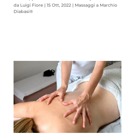
da
Luigi Fiore
|
15 Ott, 2022
|
Massaggi a Marchio
Diabasi®
É vero, l’estate è magica. Il caldo, il sole, il mare, le ferie e tanti
momenti di meritato relax. Ma è anche vero che a volte,
lasciandoci trascinare dall’euforia del momento,
dimentichiamo di proteggere una delle cose che di più caro
abbiamo: la pelle...