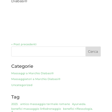
Diabasi®
Le persone che stanno dietro un marchio sono l’anima che
nutre di umanità qualcosa che altrimenti resterebbe un mero
prodotto, seppur eccezionale.Lo studio, la conoscenza e la
tecnica rendono qualcosa efficace, efficiente e utile. Ma, se a
questi 3 valori aggiungiamo...
« Post precedenti
Categorie
Massaggi a Marchio Diabasi®
Massaggiatori a Marchio Diabasi®
Uncategorized
Tag
2023.
antico massaggio termale romano
Ayurveda.
benefici massaggio linfodrenaggio
benefici riflessologia.