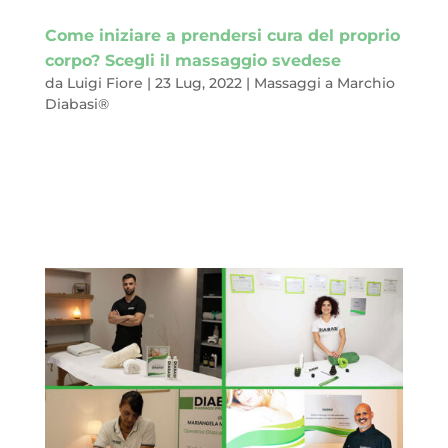
Come iniziare a prendersi cura del proprio
corpo? Scegli il massaggio svedese
da
Luigi Fiore
|
23 Lug, 2022
|
Massaggi a Marchio
Diabasi®
Hai deciso di iniziare a scoprire il mondo dei massaggi? Vuoi
un consiglio su come inaugurare questo percorso? Vuoi
conoscere il modo migliore per introdurti in un universo fatto
di relax, benessere e salute? In realtà non c’è in assoluto un
massaggio da cui ti...