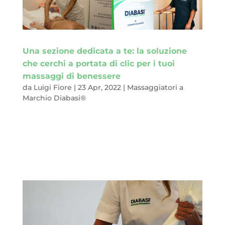
Una sezione dedicata a te: la soluzione
che cerchi a portata di clic per i tuoi
massaggi di benessere
da
Luigi Fiore
|
23 Apr, 2022
|
Massaggiatori a
Marchio Diabasi®
È arrivato il momento di prenderti cura di te, per regalarti
momenti di profondo relax, per alleviare odiosi fastidi che
continuano a tormentarti.Cosa fare ora? Devi cercare il
massaggiatore professionista in grado di rispondere alle tue
esigenze. E sì, bravi, starai...