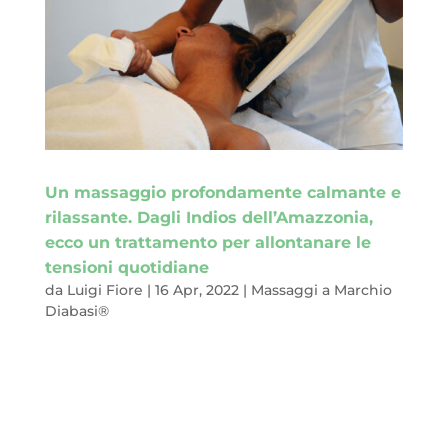
Un massaggio profondamente calmante e
rilassante. Dagli Indios dell’Amazzonia,
ecco un trattamento per allontanare le
tensioni quotidiane
da
Luigi Fiore
|
16 Apr, 2022
|
Massaggi a Marchio
Diabasi®
Mondi e culture affascinanti, antichi rituali che diventano
prassi di benessere e salute. Il mondo dei massaggi è anche
questo: un modo per entrare in contatto con universi lontani,
con usi e tradizioni altre rispetto a ciò a cui siamo abituati. È
un altro modo di...