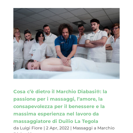
Cosa c’è dietro il Marchio Diabasi®: la
passione per i massaggi, l’amore, la
consapevolezza per il benessere e la
massima esperienza nel lavoro da
massaggiatore di Duilio La Tegola
da
Luigi Fiore
|
2 Apr, 2022
|
Massaggi a Marchio