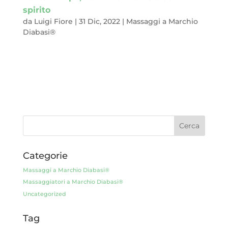
spirito
da
Luigi Fiore
|
31 Dic, 2022
|
Massaggi a Marchio
Diabasi®
Ogni 31 dicembre a molti di noi, se non a tutti, capita di tirare
un resoconto degli anni passati, di mettere sulla bilancia i pro
e i contro dei giorni appena trascorsi, dei traguardi raggiunti e
degli obiettivi mancati, delle vittorie ottenute e delle
sconfitte...
Categorie
Massaggi a Marchio Diabasi®
Massaggiatori a Marchio Diabasi®
Uncategorized
Tag