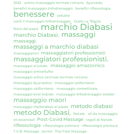
2023.
antico massaggio termale romano
Ayurveda.
benefici massaggio linfodrenaggio
benefici riflessologia.
benessere
cellulite
cos'è il massaggio linfodrenaggio.
Duilio La TEgola
marchio Diabasi
festa del papà
massaggi
marchio Diabasi.
massaggi.
massaggi a marchio diabasi
massaggiatori professionisti
massaggiatori
massaggiatori professionisti.
massaggio amazzonico
massaggio al piede.
massaggio anticellulite
massaggio antico termale termale romano
Massaggio Ayurvedico
massaggio californiano
massaggio californiano.
massaggio connettivale.
massaggio kirei kobido
massaggio linfodrenaggio Vodder
massaggio maori
metodo diabasi
massaggio thailandese al piede
metodo Diabasi.
Natale.
oli da massaggio.
Post-Covid Massage
oli essenziali
regali di Natale.
riflessologia
riflessologia palmare
riflessologia plantare
T.V.B. Massage
terme
Thai Foot Massage