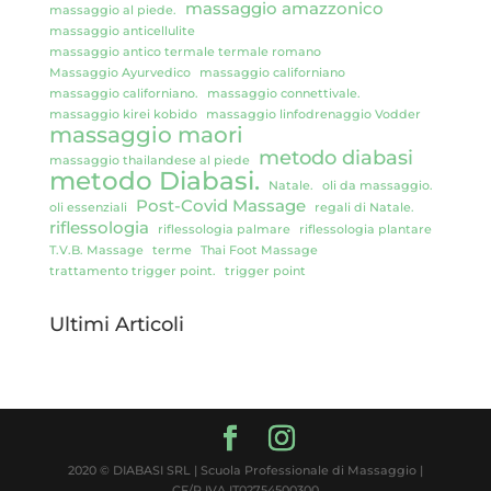
massaggio amazzonico
massaggio al piede.
massaggio anticellulite
massaggio antico termale termale romano
Massaggio Ayurvedico
massaggio californiano
massaggio californiano.
massaggio connettivale.
massaggio kirei kobido
massaggio linfodrenaggio Vodder
massaggio maori
metodo diabasi
massaggio thailandese al piede
metodo Diabasi.
Natale.
oli da massaggio.
Post-Covid Massage
oli essenziali
regali di Natale.
riflessologia
riflessologia palmare
riflessologia plantare
T.V.B. Massage
terme
Thai Foot Massage
trattamento trigger point.
trigger point
Ultimi Articoli
2020 © DIABASI SRL | Scuola Professionale di Massaggio |
CF/P.IVA IT02754500300