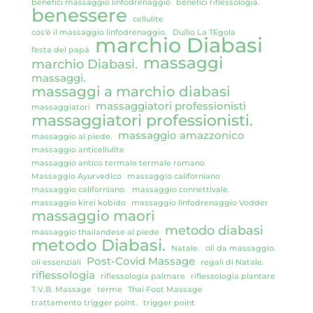
benefici massaggio linfodrenaggio
benefici riflessologia.
benessere
cellulite
cos'è il massaggio linfodrenaggio.
Duilio La TEgola
marchio Diabasi
festa del papà
massaggi
marchio Diabasi.
massaggi.
massaggi a marchio diabasi
massaggiatori professionisti
massaggiatori
massaggiatori professionisti.
massaggio amazzonico
massaggio al piede.
massaggio anticellulite
massaggio antico termale termale romano
Massaggio Ayurvedico
massaggio californiano
massaggio californiano.
massaggio connettivale.
massaggio kirei kobido
massaggio linfodrenaggio Vodder
massaggio maori
metodo diabasi
massaggio thailandese al piede
metodo Diabasi.
Natale.
oli da massaggio.
Post-Covid Massage
oli essenziali
regali di Natale.
riflessologia
riflessologia palmare
riflessologia plantare
T.V.B. Massage
terme
Thai Foot Massage
trattamento trigger point.
trigger point