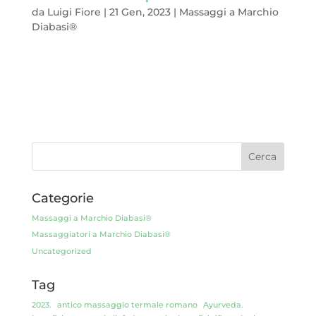
da
Luigi Fiore
|
21 Gen, 2023
|
Massaggi a Marchio
Diabasi®
A volte trascuriamo alcune parti del nostro corpo, magari
camuffandole, magari curando solo il loro aspetto estetico.
Importante certo, ma riduttivo.Sottovalutiamo la loro
importanza, dimenticando di valorizzarle (e non solo con lo
smalto), sorvoliamo, a tratti...
Categorie
Massaggi a Marchio Diabasi®
Massaggiatori a Marchio Diabasi®
Uncategorized
Tag
2023.
antico massaggio termale romano
Ayurveda.