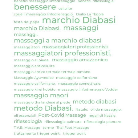
benefici massaggio linfodrenaggio
benefici riflessologia.
benessere
cellulite
cos'è il massaggio linfodrenaggio.
Duilio La TEgola
marchio Diabasi
festa del papà
massaggi
marchio Diabasi.
massaggi.
massaggi a marchio diabasi
massaggiatori professionisti
massaggiatori
massaggiatori professionisti.
massaggio amazzonico
massaggio al piede.
massaggio anticellulite
massaggio antico termale termale romano
Massaggio Ayurvedico
massaggio californiano
massaggio californiano.
massaggio connettivale.
massaggio kirei kobido
massaggio linfodrenaggio Vodder
massaggio maori
metodo diabasi
massaggio thailandese al piede
metodo Diabasi.
Natale.
oli da massaggio.
Post-Covid Massage
oli essenziali
regali di Natale.
riflessologia
riflessologia palmare
riflessologia plantare
T.V.B. Massage
terme
Thai Foot Massage
trattamento trigger point.
trigger point