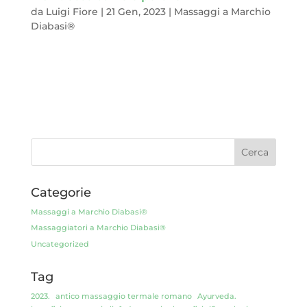
da
Luigi Fiore
|
21 Gen, 2023
|
Massaggi a Marchio
Diabasi®
A volte trascuriamo alcune parti del nostro corpo, magari
camuffandole, magari curando solo il loro aspetto estetico.
Importante certo, ma riduttivo.Sottovalutiamo la loro
importanza, dimenticando di valorizzarle (e non solo con lo
smalto), sorvoliamo, a tratti...
Categorie
Massaggi a Marchio Diabasi®
Massaggiatori a Marchio Diabasi®
Uncategorized
Tag
2023.
antico massaggio termale romano
Ayurveda.