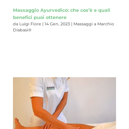
Massaggio Ayurvedico: che cos’è e quali
benefici puoi ottenere
da
Luigi Fiore
|
14 Gen, 2023
|
Massaggi a Marchio
Diabasi®
Ayur, in sanscrito, significa longevità. Veda, sempre in questa
arcaica lingua, vuol dire conoscenza rivelata.Se metti insieme
queste due parole, capisci subito perché abbiamo iniziato
questo post così. Sì, hai indovinato.Oggi vogliamo parlarti del
Massaggio...