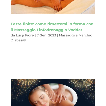
Feste finite: come rimettersi in forma con
il Massaggio Linfodrenaggio Vodder
da
Luigi Fiore
|
7 Gen, 2023
|
Massaggi a Marchio
Diabasi®
Ed è arrivato il 2023 e con lui sono anche finite le feste
natalizie.Prima il Natale, poi il Capodanno e per finire
l’Epifania. Settimane in cui si è trascorso il tempo con la
famiglia, gli amici, le persone care. Momenti felici, si spera,
segnati dalla gioia e...