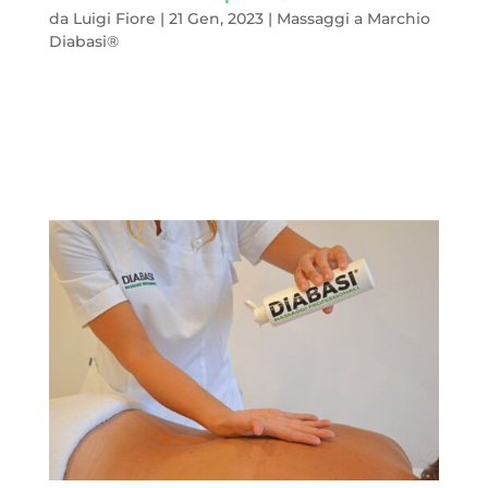
da
Luigi Fiore
|
21 Gen, 2023
|
Massaggi a Marchio
Diabasi®
A volte trascuriamo alcune parti del nostro corpo, magari
camuffandole, magari curando solo il loro aspetto estetico.
Importante certo, ma riduttivo.Sottovalutiamo la loro
importanza, dimenticando di valorizzarle (e non solo con lo
smalto), sorvoliamo, a tratti...