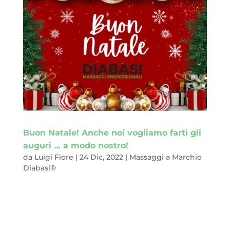
Buon Natale! Anche noi vogliamo farti gli
auguri … a modo nostro!
da
Luigi Fiore
|
24 Dic, 2022
|
Massaggi a Marchio
Diabasi®
Potevamo non farti gli auguri di Natale? Impossibile! Oggi è
quel 24 dicembre che tanto si attende da quando scatta il
primo giorno di questo dodicesimo mese. Quel 24 dicembre
che annuncia uno dei giorni con il significato più profondo per
la nostra cultura: il tanto...