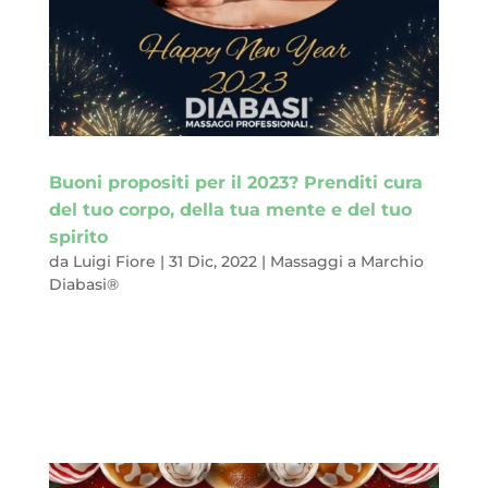
Buoni propositi per il 2023? Prenditi cura
del tuo corpo, della tua mente e del tuo
spirito
da
Luigi Fiore
|
31 Dic, 2022
|
Massaggi a Marchio
Diabasi®
Ogni 31 dicembre a molti di noi, se non a tutti, capita di tirare
un resoconto degli anni passati, di mettere sulla bilancia i pro
e i contro dei giorni appena trascorsi, dei traguardi raggiunti e
degli obiettivi mancati, delle vittorie ottenute e delle
sconfitte...