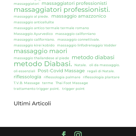
massaggiatori professionisti
massaggiatori
massaggiatori professionisti.
massaggio amazzonico
massaggio al piede.
massaggio anticellulite
massaggio antico termale termale romano
Massaggio Ayurvedico
massaggio californiano
massaggio californiano.
massaggio connettivale.
massaggio kirei kobido
massaggio linfodrenaggio Vodder
massaggio maori
metodo diabasi
massaggio thailandese al piede
metodo Diabasi.
Natale.
oli da massaggio.
Post-Covid Massage
oli essenziali
regali di Natale.
riflessologia
riflessologia palmare
riflessologia plantare
T.V.B. Massage
terme
Thai Foot Massage
trattamento trigger point.
trigger point
Ultimi Articoli