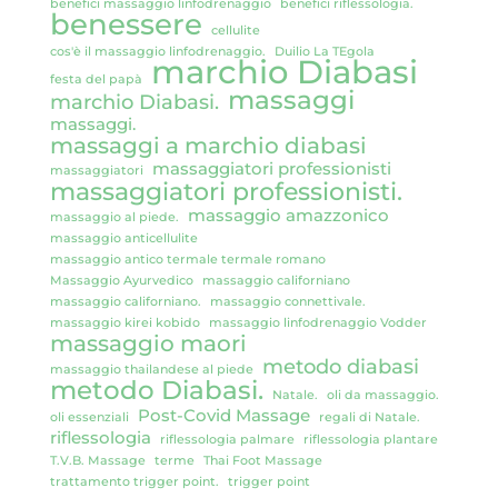
benefici massaggio linfodrenaggio
benefici riflessologia.
benessere
cellulite
cos'è il massaggio linfodrenaggio.
Duilio La TEgola
marchio Diabasi
festa del papà
massaggi
marchio Diabasi.
massaggi.
massaggi a marchio diabasi
massaggiatori professionisti
massaggiatori
massaggiatori professionisti.
massaggio amazzonico
massaggio al piede.
massaggio anticellulite
massaggio antico termale termale romano
Massaggio Ayurvedico
massaggio californiano
massaggio californiano.
massaggio connettivale.
massaggio kirei kobido
massaggio linfodrenaggio Vodder
massaggio maori
metodo diabasi
massaggio thailandese al piede
metodo Diabasi.
Natale.
oli da massaggio.
Post-Covid Massage
oli essenziali
regali di Natale.
riflessologia
riflessologia palmare
riflessologia plantare
T.V.B. Massage
terme
Thai Foot Massage
trattamento trigger point.
trigger point