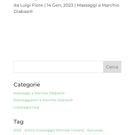
da
Luigi Fiore
|
14 Gen, 2023
|
Massaggi a Marchio
Diabasi®
Ayur, in sanscrito, significa longevità. Veda, sempre in questa
arcaica lingua, vuol dire conoscenza rivelata.Se metti insieme
queste due parole, capisci subito perché abbiamo iniziato
questo post così. Sì, hai indovinato.Oggi vogliamo parlarti del
Massaggio...
Categorie
Massaggi a Marchio Diabasi®
Massaggiatori a Marchio Diabasi®
Uncategorized
Tag
2023.
antico massaggio termale romano
Ayurveda.