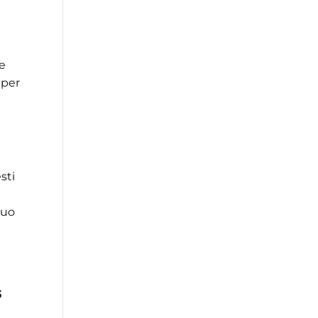
l
me
 per
sti
tuo
3