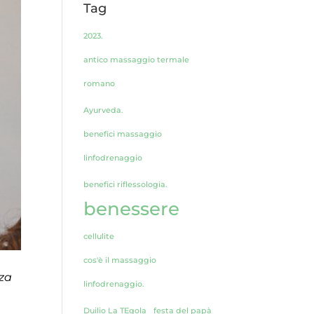
Tag
2023.
antico massaggio termale
romano
Ayurveda.
benefici massaggio
linfodrenaggio
benefici riflessologia.
benessere
cellulite
cos'è il massaggio
za
linfodrenaggio.
Duilio La TEgola
festa del papà