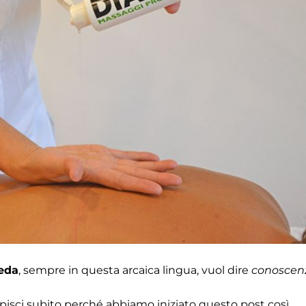
eda
, sempre in questa arcaica lingua, vuol dire
conoscen
pisci subito perché abbiamo iniziato questo post così.