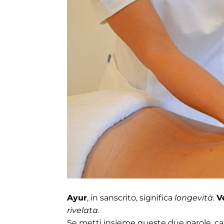
Ayur
, in sanscrito, significa
longevità
.
V
rivelata
.
Se metti insieme queste due parole, ca