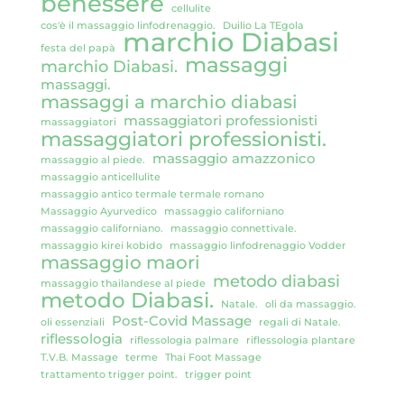
benessere
cellulite
cos'è il massaggio linfodrenaggio.
Duilio La TEgola
marchio Diabasi
festa del papà
massaggi
marchio Diabasi.
massaggi.
massaggi a marchio diabasi
massaggiatori professionisti
massaggiatori
massaggiatori professionisti.
massaggio amazzonico
massaggio al piede.
massaggio anticellulite
massaggio antico termale termale romano
Massaggio Ayurvedico
massaggio californiano
massaggio californiano.
massaggio connettivale.
massaggio kirei kobido
massaggio linfodrenaggio Vodder
massaggio maori
metodo diabasi
massaggio thailandese al piede
metodo Diabasi.
Natale.
oli da massaggio.
Post-Covid Massage
oli essenziali
regali di Natale.
riflessologia
riflessologia palmare
riflessologia plantare
T.V.B. Massage
terme
Thai Foot Massage
trattamento trigger point.
trigger point