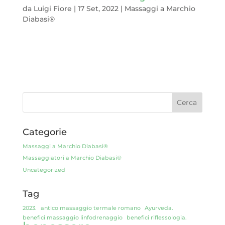
da
Luigi Fiore
|
17 Set, 2022
|
Massaggi a Marchio
Diabasi®
Tra pochi giorni, saluteremo l’estate e daremo il benvenuto
all’autunno. E diciamo arrivederci anche alle giornate al mare,
all’ozio rigenerante, a quel clima di vacanza che, in questi 3
mesi, abbiamo respirato ogni giorno. Ci rivediamo l’anno...
Categorie
Massaggi a Marchio Diabasi®
Massaggiatori a Marchio Diabasi®
Uncategorized
Tag
2023.
antico massaggio termale romano
Ayurveda.
benefici massaggio linfodrenaggio
benefici riflessologia.