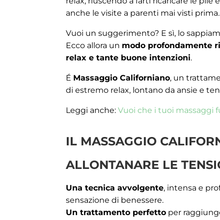
relax, riuscendo a farti ricaricare le pile 
anche le visite a parenti mai visti prima.
Vuoi un suggerimento? E sì, lo sappiam
Ecco allora un
modo profondamente ril
relax e tante buone intenzioni
.
É
Massaggio Californiano
, un trattam
di estremo relax, lontano da ansie e ten
Leggi anche:
Vuoi che i tuoi massaggi 
IL MASSAGGIO CALIFOR
ALLONTANARE LE TENSI
Una tecnica avvolgente
, intensa e pr
sensazione di benessere.
Un trattamento perfetto
per raggiunger