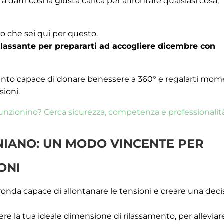
e a darti così la giusta carica per affrontare qualsiasi cosa,
o che sei qui per questo.
assante per prepararti ad accogliere dicembre con
ento capace di donare benessere a 360° e regalarti mom
sioni.
funzionino? Cerca sicurezza, competenza e professionalit
NIANO: UN MODO VINCENTE PER
ONI
ofonda capace di allontanare le tensioni e creare una deci
e la tua ideale dimensione di rilassamento, per alleviare