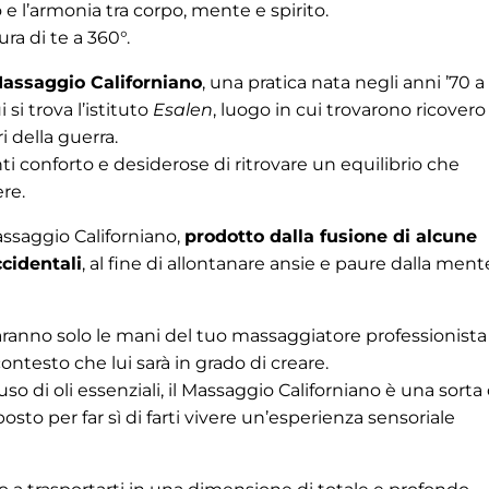
o e l’armonia tra corpo, mente e spirito.
ra di te a 360°.
Massaggio Californiano
, una pratica nata negli anni ’70 a
si trova l’istituto
Esalen
, luogo in cui trovarono ricovero 
i della guerra.
i conforto e desiderose di ritrovare un equilibrio che
ere.
assaggio Californiano,
prodotto dalla fusione di alcune
ccidentali
, al fine di allontanare ansie e paure dalla ment
anno solo le mani del tuo massaggiatore professionista
 contesto che lui sarà in grado di creare.
’uso di oli essenziali, il Massaggio Californiano è una sorta 
osto per far sì di farti vivere un’esperienza sensoriale