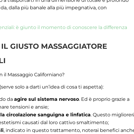
nno a trasportarti in una dimensione di totale e profondo
fida, dalla più banale alla più impegnativa, con
enziali: è giunto il momento di conoscere la differenza
E IL GIUSTO MASSAGGIATORE
LI
n il Massaggio Californiano?
erve solo a darti un’idea di cosa ti aspetta):
odo da
agire sul sistema nervoso
. Ed è proprio grazie a
nare tensioni e ansie;
lla circolazione sanguigna e linfatica
. Questo migliorerà
nestetismi causati dal loro cattivo smaltimento;
li
, indicato in questo trattamento, noterai benefici anch