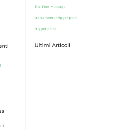
Thai Foot Massage
trattamento trigger point.
trigger point
Ultimi Articoli
enti
à
sa
 i