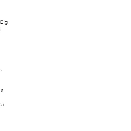
 Big
i
e
 a
di