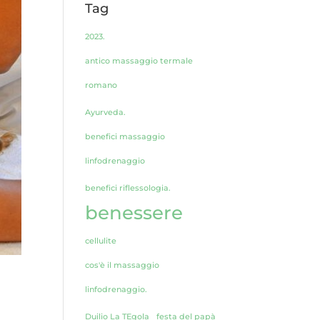
Tag
2023.
antico massaggio termale
romano
Ayurveda.
benefici massaggio
linfodrenaggio
benefici riflessologia.
benessere
cellulite
cos'è il massaggio
linfodrenaggio.
Duilio La TEgola
festa del papà