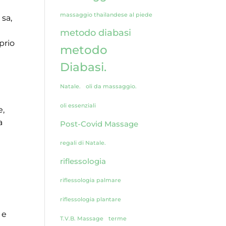
massaggio thailandese al piede
 sa,
metodo diabasi
prio
metodo
Diabasi.
Natale.
oli da massaggio.
oli essenziali
e,
a
Post-Covid Massage
regali di Natale.
riflessologia
riflessologia palmare
riflessologia plantare
 e
T.V.B. Massage
terme