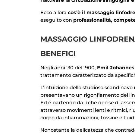
riattivare la circolazione
sanguigna e 
Ecco allora
cos’è il massaggio linfodr
eseguito con
professionalità, compet
MASSAGGIO LINFODRENA
BENEFICI
Negli anni ’30 del ‘900,
Emil Johannes
trattamento caratterizzato da specifi
L’intuizione dello studioso scandinavo 
presentavano un rigonfiamento dei linfon
Ed è partendo da lì che decise di asse
attraverso movimenti lenti e ritmici, ri
corpo da infiammazioni, tossine e fluidi
Nonostante la delicatezza che contradd