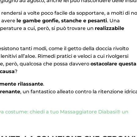
 giugno ad agosto, anche lei può nascondere delle insid
a rendersi a volte poco facile da sopportare, a molti di no
e avere
le gambe gonfie, stanche e pesanti
. Una
erature a cui, però, si può trovare un
realizzabile
istono tanti modi, come il getto della doccia rivolto
tivi all’aloe. Rimedi pratici e veloci a cui rivolgersi
te, però, qualcosa che possa davvero
ostacolare questa
 causa
?
tamente rilassante
.
drenante
, un fantastico alleato contro la ritenzione idric
va costume: chiedi a tuo Massaggiatore Diabasi® un