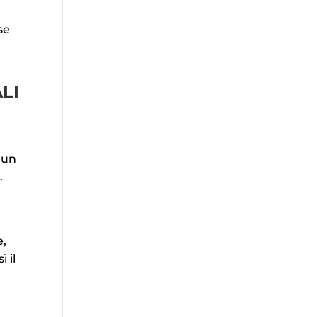
se
LI
 un
a
.
e,
ì il