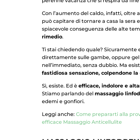
perenne vacanza che si respira da fine
Con l’aumento del caldo, infatti, oltre 
può capitare di tornare a casa la sera 
spiacevole conseguenza delle alte temp
rimedio
.
Ti stai chiedendo quale? Sicuramente es
direttamente sulle gambe, oppure gel leni
nell’immediato, senza dubbio. Ma esis
fastidiosa sensazione, colpendone la
Sì, esiste. Ed è
efficace, indolore e al
Stiamo parlando del
massaggio linfo
edemi e gonfiori.
Leggi anche:
Come prepararti alla pro
efficace Massaggio Anticellulite