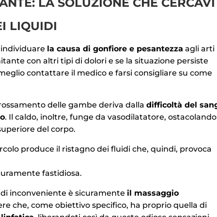
NTE: LA SOLUZIONE CHE CERCAVI
I LIQUIDI
 individuare
la causa di gonfiore e pesantezza
agli arti
mitante con altri tipi di dolori e se la situazione persiste
eglio contattare il medico e farsi consigliare su come
ngrossamento delle gambe deriva dalla
difficoltà del sa
to
. Il caldo, inoltre, funge da vasodilatatore, ostacolando
e superiore del corpo.
lo produce il ristagno dei fluidi che, quindi, provoca
curamente fastidiosa.
 di inconveniente è sicuramente
il massaggio
re che, come obiettivo specifico, ha proprio quella di