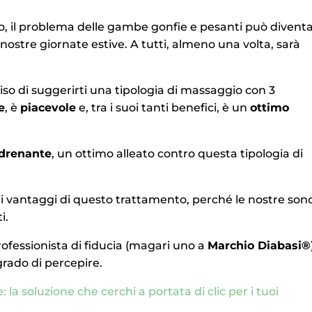
nso, il problema delle gambe gonfie e pesanti può divent
ostre giornate estive. A tutti, almeno una volta, sarà
o di suggerirti una tipologia di massaggio con 3
e
, è
piacevole
e, tra i suoi tanti benefici, è un
ottimo
odrenante
, un ottimo alleato contro questa tipologia di
o i vantaggi di questo trattamento, perché le nostre son
i.
ofessionista di fiducia (magari uno a
Marchio Diabasi®
grado di percepire.
 la soluzione che cerchi a portata di clic per i tuoi