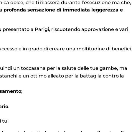
nica dolce, che ti rilasserà durante l’esecuzione ma che,
na
profonda sensazione di immediata leggerezza e
 fu presentato a Parigi, riscuotendo approvazione e vari
cesso e in grado di creare una moltitudine di benefici
quindi un toccasana per la salute delle tue gambe, ma
tanchi e un ottimo alleato per la battaglia contro la
assamento
;
ario
.
i tu!