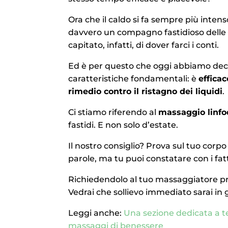
Ora che il caldo si fa sempre più inte
davvero un compagno fastidioso delle n
capitato, infatti, di dover farci i conti.
Ed è per questo che oggi abbiamo decis
caratteristiche fondamentali: è
efficac
rimedio contro il ristagno dei liquidi
.
Ci stiamo riferendo al
massaggio linf
fastidi. E non solo d’estate.
Il nostro consiglio? Prova sul tuo corp
parole, ma tu puoi constatare con i fatt
Richiedendolo al tuo massaggiatore pr
Vedrai che sollievo immediato sarai in 
Leggi anche:
Una sezione dedicata a te:
massaggi di benessere