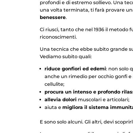
profondi e di estremo sollievo. Una tec
una volta terminata, ti farà provare u
benessere
.
Ci riuscì, tanto che nel 1936 il metodo
riconoscimenti.
Una tecnica che ebbe subito grande suc
Vediamo subito quali:
riduce gonfiori ed edemi
: non solo 
anche un rimedio per occhio gonfi e s
cellulite;
procura un intenso e profondo ril
allevia dolori
muscolari e articolari;
aiuta e
migliora il sistema immunit
E sono solo alcuni. Gli altri, devi scoprirl