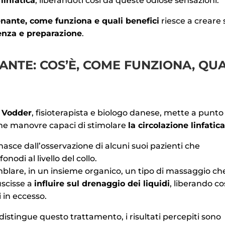
linfatica
, liberandoti così da queste odiose sensazioni.
enante, come funziona e quali benefici
riesce a creare 
enza e preparazione
.
NTE: COS’È, COME FUNZIONA, QUA
 Vodder
, fisioterapista e biologo danese, mette a punto
che manovre capaci di stimolare
la circolazione linfatic
nasce dall’osservazione di alcuni suoi pazienti che
odi al livello del collo.
mblare, in un insieme organico, un tipo di massaggio ch
uscisse a
influire sul drenaggio dei liquidi
, liberando cos
 in eccesso.
istingue questo trattamento, i risultati percepiti sono