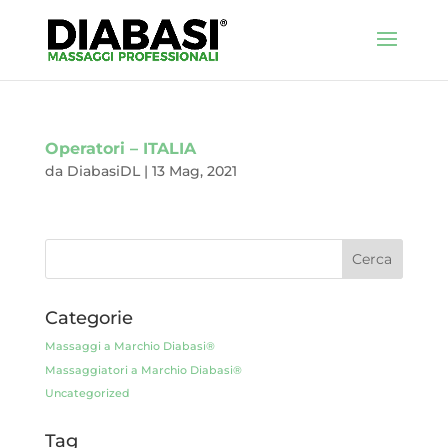
Operatori – ITALIA
da
DiabasiDL
|
13 Mag, 2021
Categorie
Massaggi a Marchio Diabasi®
Massaggiatori a Marchio Diabasi®
Uncategorized
Tag