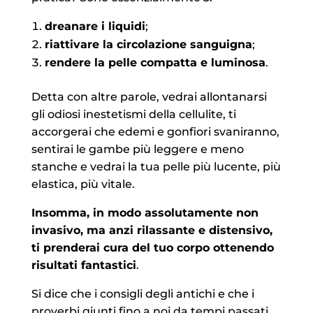
dreanare i liquidi
;
riattivare la circolazione sanguigna
;
rendere la pelle compatta e luminosa
.
Detta con altre parole, vedrai allontanarsi
gli odiosi inestetismi della cellulite, ti
accorgerai che edemi e gonfiori svaniranno,
sentirai le gambe più leggere e meno
stanche e vedrai la tua pelle più lucente, più
elastica, più vitale.
Insomma, in modo assolutamente non
invasivo, ma anzi rilassante e distensivo,
ti prenderai cura del tuo corpo ottenendo
risultati fantastici
.
Si dice che i consigli degli antichi e che i
proverbi giunti fino a noi da tempi passati