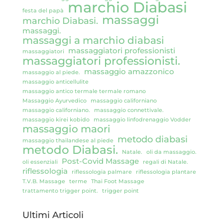
marchio Diabasi
festa del papà
massaggi
marchio Diabasi.
massaggi.
massaggi a marchio diabasi
massaggiatori professionisti
massaggiatori
massaggiatori professionisti.
massaggio amazzonico
massaggio al piede.
massaggio anticellulite
massaggio antico termale termale romano
Massaggio Ayurvedico
massaggio californiano
massaggio californiano.
massaggio connettivale.
massaggio kirei kobido
massaggio linfodrenaggio Vodder
massaggio maori
metodo diabasi
massaggio thailandese al piede
metodo Diabasi.
Natale.
oli da massaggio.
Post-Covid Massage
oli essenziali
regali di Natale.
riflessologia
riflessologia palmare
riflessologia plantare
T.V.B. Massage
terme
Thai Foot Massage
trattamento trigger point.
trigger point
Ultimi Articoli