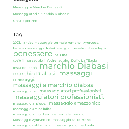
Massaggi a Marchio Diabasi®
Massaggiatori a Marchio Diabasi®
Uncategorized
Tag
2023.
antico massaggio termale romano
Ayurveda.
benefici massaggio linfodrenaggio
benefici riflessologia.
benessere
cellulite
cos'è il massaggio linfodrenaggio.
Duilio La TEgola
marchio Diabasi
festa del papà
massaggi
marchio Diabasi.
massaggi.
massaggi a marchio diabasi
massaggiatori professionisti
massaggiatori
massaggiatori professionisti.
massaggio amazzonico
massaggio al piede.
massaggio anticellulite
massaggio antico termale termale romano
Massaggio Ayurvedico
massaggio californiano
massaggio californiano.
massaggio connettivale.