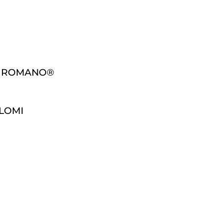
E ROMANO®
LOMI