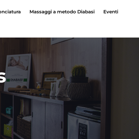
onciatura
Massaggi a metodo Diabasi
Eventi
s