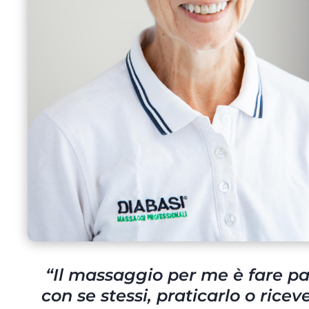
“
Il massaggio per me è fare p
con se stessi, praticarlo o ricev