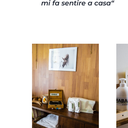
mi fa sentire a casa
“