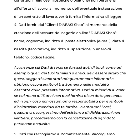
convinzioni religiose, filosofiche o politiche) non pertinenti
all’offerta di lavoro; al momento dell’eventuale instaurazione
di un contratto di lavoro, verrà fornita l’informativa di legge;
Dati forniti dai “Clienti DIABASI Shop” al momento della
creazione dell’account del negozio on-line “DIABASI Shop”:
nome, cognome, indirizzo di posta elettronica (e-mail), data di
nascita (facoltativo), indirizzo di spedizione, numero di
telefono, codice fiscale.
Avvertenze sui Dati di terzi: se fornisci dati di terzi, come ad
esempio quelli dei tuoi familiari o amici, devi essere sicuro che
questi soggetti siano stati adeguatamente informati e
abbiano acconsentito al trattamento nelle modalità
descritte dalla presente informativa. Dati di minori di 16 anni:
se hai meno di 16 anni non puoi fornirci alcun dato personale
ed in ogni caso non assumiamo responsabilità per eventuali
dichiarazioni mendaci da te fornite. In entrambi i casi,
qualora ci accorgessimo dell’esistenza di dichiarazioni non
veritiere, procederemo con la cancellazione di ogni dato
personale acquisito.
Dati che raccogliamo automaticamente: Raccogliamo i