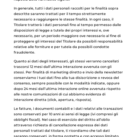
In generale, tutti i dati personali raccolti per le finalità sopra
descritte saranno trattati per il tempo strettamente
necessario a raggiungere le stesse finalità. In ogni caso, il
Titolare tratterà i dati personali fino al tempo permesso dalle
disposizioni di legge a tutela dei propri interessi e, ove
necessario, per un periodo maggiore ove necessario al fine di
proteggere gli interessi del Titolare da possibili responsabilità
relative alle forniture e per tutela da possibili condotte
fraudolente.
Quanto ai dati degli Interessati, gli stessi verranno cancellati
trascorsi 12 mesi dall’ultima interazione avvenuta con gli
stessi. Per finalità di marketing diretto e invio della newsletter
conserviamo i tuoi dati fino alla tua disiscrizione o revoca del
consenso, sempre possibile con le modalità indicate, oppure
dopo 24 mesi dall’ultima interazione online avvenuta rispetto
alle nostre comunicazioni di cui abbiamo evidenza di
interazione diretta (click, apertura, risposta).
Le fatture, i documenti contabili e i dati relativi alle transazioni
sono conservati per 10 anni ai sensi di legge (ivi compresi gli
obblighi fiscali). Nel caso di esercizio del diritto all’oblio
attraverso richiesta di cancellazione espressa dei dati
personali trattati dal titolare, ti ricordiamo che tali dati
saranno conservati, in forma protetta e con accesso limitato,