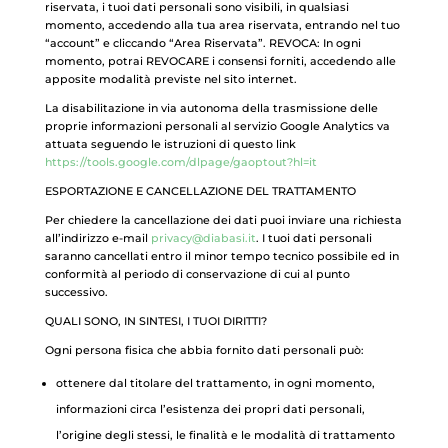
riservata, i tuoi dati personali sono visibili, in qualsiasi
momento, accedendo alla tua area riservata, entrando nel tuo
“account” e cliccando “Area Riservata”. REVOCA: In ogni
momento, potrai REVOCARE i consensi forniti, accedendo alle
apposite modalità previste nel sito internet.
La disabilitazione in via autonoma della trasmissione delle
proprie informazioni personali al servizio Google Analytics va
attuata seguendo le istruzioni di questo link
https://tools.google.com/dlpage/gaoptout?hl=it
ESPORTAZIONE E CANCELLAZIONE DEL TRATTAMENTO
Per chiedere la cancellazione dei dati puoi inviare una richiesta
all’indirizzo e-mail
privacy@diabasi.it
. I tuoi dati personali
saranno cancellati entro il minor tempo tecnico possibile ed in
conformità al periodo di conservazione di cui al punto
successivo.
QUALI SONO, IN SINTESI, I TUOI DIRITTI?
Ogni persona fisica che abbia fornito dati personali può:
ottenere dal titolare del trattamento, in ogni momento,
informazioni circa l’esistenza dei propri dati personali,
l’origine degli stessi, le finalità e le modalità di trattamento