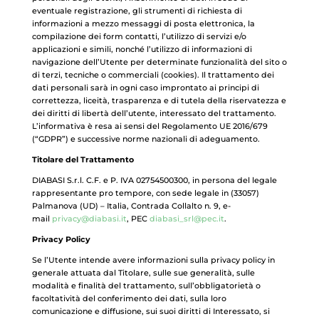
eventuale registrazione, gli strumenti di richiesta di
informazioni a mezzo messaggi di posta elettronica, la
compilazione dei form contatti, l’utilizzo di servizi e/o
applicazioni e simili, nonché l’utilizzo di informazioni di
navigazione dell’Utente per determinate funzionalità del sito o
di terzi, tecniche o commerciali (cookies). Il trattamento dei
dati personali sarà in ogni caso improntato ai principi di
correttezza, liceità, trasparenza e di tutela della riservatezza e
dei diritti di libertà dell’utente, interessato del trattamento.
L’informativa è resa ai sensi del Regolamento UE 2016/679
(“GDPR”) e successive norme nazionali di adeguamento.
Titolare del Trattamento
DIABASI S.r.l. C.F. e P. IVA 02754500300, in persona del legale
rappresentante pro tempore, con sede legale in (33057)
Palmanova (UD) – Italia, Contrada Collalto n. 9, e-
mail
privacy@diabasi.it
, PEC
diabasi_srl@pec.it
.
Privacy Policy
Se l’Utente intende avere informazioni sulla privacy policy in
generale attuata dal Titolare, sulle sue generalità, sulle
modalità e finalità del trattamento, sull’obbligatorietà o
facoltatività del conferimento dei dati, sulla loro
comunicazione e diffusione, sui suoi diritti di Interessato, si