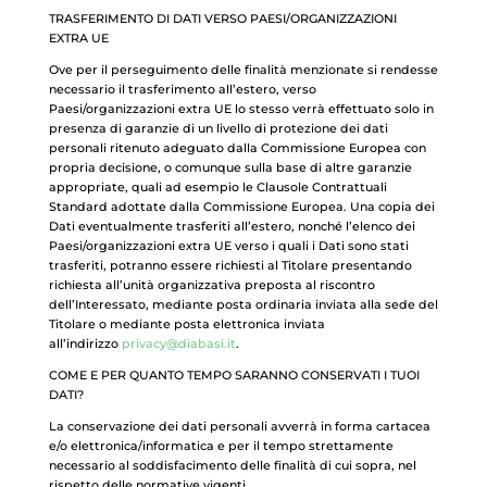
TRASFERIMENTO DI DATI VERSO PAESI/ORGANIZZAZIONI
EXTRA UE
Ove per il perseguimento delle finalità menzionate si rendesse
necessario il trasferimento all’estero, verso
Paesi/organizzazioni extra UE lo stesso verrà effettuato solo in
presenza di garanzie di un livello di protezione dei dati
personali ritenuto adeguato dalla Commissione Europea con
propria decisione, o comunque sulla base di altre garanzie
appropriate, quali ad esempio le Clausole Contrattuali
Standard adottate dalla Commissione Europea. Una copia dei
Dati eventualmente trasferiti all’estero, nonché l’elenco dei
Paesi/organizzazioni extra UE verso i quali i Dati sono stati
trasferiti, potranno essere richiesti al Titolare presentando
richiesta all’unità organizzativa preposta al riscontro
dell’Interessato, mediante posta ordinaria inviata alla sede del
Titolare o mediante posta elettronica inviata
all’indirizzo
privacy@diabasi.it
.
COME E PER QUANTO TEMPO SARANNO CONSERVATI I TUOI
DATI?
La conservazione dei dati personali avverrà in forma cartacea
e/o elettronica/informatica e per il tempo strettamente
necessario al soddisfacimento delle finalità di cui sopra, nel
rispetto delle normative vigenti.