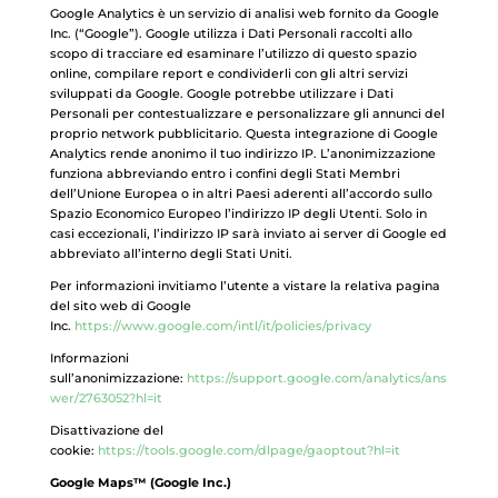
Google Analytics è un servizio di analisi web fornito da Google
Inc. (“Google”). Google utilizza i Dati Personali raccolti allo
scopo di tracciare ed esaminare l’utilizzo di questo spazio
online, compilare report e condividerli con gli altri servizi
sviluppati da Google. Google potrebbe utilizzare i Dati
Personali per contestualizzare e personalizzare gli annunci del
proprio network pubblicitario. Questa integrazione di Google
Analytics rende anonimo il tuo indirizzo IP. L’anonimizzazione
funziona abbreviando entro i confini degli Stati Membri
dell’Unione Europea o in altri Paesi aderenti all’accordo sullo
Spazio Economico Europeo l’indirizzo IP degli Utenti. Solo in
casi eccezionali, l’indirizzo IP sarà inviato ai server di Google ed
abbreviato all’interno degli Stati Uniti.
Per informazioni invitiamo l’utente a vistare la relativa pagina
del sito web di Google
Inc.
https://www.google.com/intl/it/policies/privacy
Informazioni
sull’anonimizzazione:
https://support.google.com/analytics/ans
wer/2763052?hl=it
Disattivazione del
cookie:
https://tools.google.com/dlpage/gaoptout?hl=it
Google Maps™ (Google Inc.)