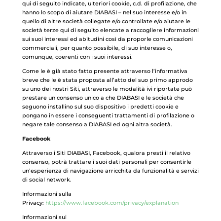
qui di seguito indicate, ulteriori cookie, c.d. di profilazione, che
hanno lo scopo di aiutare DIABASI – nel suo interesse e/o in
quello di altre società collegate e/o controllate­ e/o aiutare le
società terze qui di seguito elencate a raccogliere informazioni
sui suoi interessi ed abitudini così da proporle comunicazioni
commerciali, per quanto possibile, di suo interesse o,
comunque, coerenti con i suoi interessi.
Come le è già stato fatto presente attraverso l’informativa
breve che le è stata proposta all’atto del suo primo approdo
su uno dei nostri Siti, attraverso le modalità ivi riportate può
prestare un consenso unico a che DIABASI e le società che
seguono installino sul suo dispositivo i predetti cookie e
pongano in essere i conseguenti trattamenti di profilazione o
negare tale consenso a DIABASI ed ogni altra società.
Facebook
Attraverso i Siti DIABASI, Facebook, qualora presti il relativo
consenso, potrà trattare i suoi dati personali per consentirle
un’esperienza di navigazione arricchita da funzionalità e servizi
di social network.
Informazioni sulla
Privacy:
https://www.facebook.com/privacy/explanation
Informazioni sui