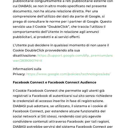
pubblicitarie congiuntamente a reti pubblicitarie esterne con
cui DIABASI, se non in altro modo specificato nel presente
documento, non ha alcuna relazione diretta. Per una
comprensione dell’utilizzo dei dati da parte di Google, si
prega di consultare le norme per i partner di Google. Questo
servizio usa il Cookie “DoubleClick”, che traccia l’utilizzo il
comportamento dell’Utente in relazione agli annunci
pubblicitari, ai prodotti e ai servizi offerti.
L’Utente può decidere in qualsiasi momento di non usare il
Cookie DoubleClick provvedendo alla sua
disattivazione:
https://support.google.com/dfp_premium/ans
wer/2839090?hl=it
Informazioni sulla
Privacy:
https://www.google.com/policies/technologies/ads/
Facebook Connect e Facebook Connect Audience
Il Cookie Facebook Connect che permette agli utenti già
registrati a Facebook di autenticarsi sul sito senza richiedere
le credenziali di accesso inserite in fase di registrazione.
DIABASI può adottare, se utilizzato, il sistema e i cookie di
Facebook Connect, per estendere alcune funzionalità del
social network ai Siti stessi, rendendo così più agevole
condividere contenuti attraverso Facebook: per tali ragioni,
DIABASI potrebbe servirsi del sistema Facebook Connect per