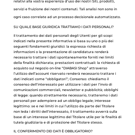
relativi alla vostra esperienza d’uso dei nostri Siti, prodotti,
servizi e fruizione dei nostri contenuti. Tali analisi non sono in
ogni caso correlate ad un processo decisionale automatizzato.
SU QUALE BASE GIURIDICA TRATTIAMO I DATI PERSONALI?
Il trattamento dei dati personali degli Utenti per gli scopi
indicati nella presente informativa si basa su uno o più dei
seguenti fondamenti giuridici: la espressa richiesta di
informazioni o la presentazione di candidatura renderà
necessario trattare i dati spontaneamente forniti nei limiti
della finalità dichiarata; prestazioni contrattuali: la richiesta di
acquisto sul negozio on-line “DIABASI Shop” attraverso
l’utilizzo dell’account riservato renderà necessario trattare i
dati indicati come “obbligatori”; Consenso: chiediamo il
consenso dell’interessato per utilizzare i dati per l’invio di
comunicazioni commerciali, newsletter e pubblicità; obblighi
di legge: quando strettamente necessario, tratteremo i dati
personali per adempiere ad un obbligo legale; interesse
legittimo: se e nei limiti in cui l’utilizzo da parte del Titolare
non leda i diritti dell’interessato, il trattamento avverrà sulla
base di un interesse legittimo del Titolare utile per le finalità di
tutela giudiziaria e di protezione del Titolare stesso.
IL CONFERIMENTO DEI DATI È OBBLIGATORIO?