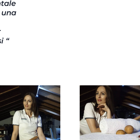
tale
e una
r
si
“