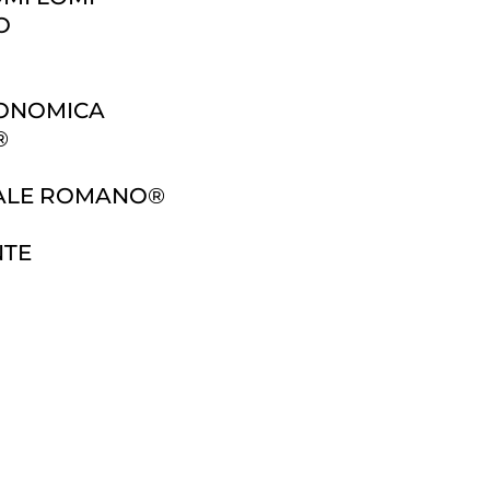
O
GONOMICA
®
MALE ROMANO®
NTE