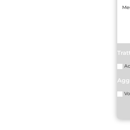
Trat
Ac
Agg
Vo