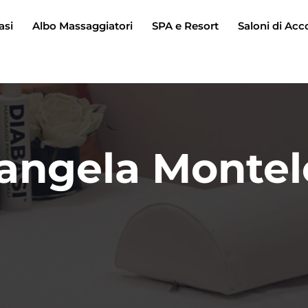
asi
Albo Massaggiatori
SPA e Resort
Saloni di Acc
angela Monte