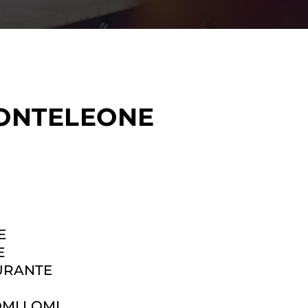
NTELEONE
E
E
URANTE
O
MI LOMI