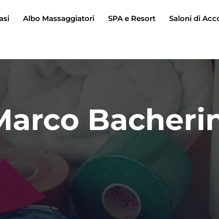
asi
Albo Massaggiatori
SPA e Resort
Saloni di Acc
Marco Bacherin