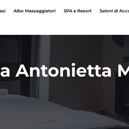
asi
Albo Massaggiatori
SPA e Resort
Saloni di Acc
a Antonietta 