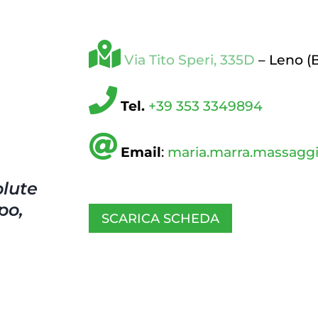
Via Tito Speri, 335D
– Leno (
Tel.
+39 353 3349894
Email
:
maria.marra.massagg
olute
po,
SCARICA SCHEDA