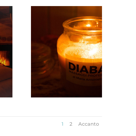
1
2
Accanto