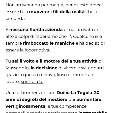
Non arriveranno per magia, per questo dovrai
essere tu a
muovere i fili della realtà
che ti
circonda.
E
nessuna florida azienda
è mai arrivata in
alto a colpi di “speriamo che…”. Qualcuno si è
sempre
rimboccato le maniche
e ha deciso di
essere la locomotiva.
Tu
sei il volto e il motore della tua attività
di
Massaggio,
la decisione
di vivere e svilupparti
grazie a questo meraviglioso e immortale
lavoro,
spetta a te
.
Una full immersion con
Duilio La Tegola
.
20
anni di segreti del mestiere
per
aumentare
vertiginosamente
le tue competenze
personali e rendere praticamente
inattaccabile