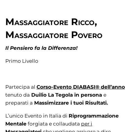
Massaggiatore Ricco,
Massaggiatore Povero
Il Pensiero fa la Differenza!
Primo Livello
Partecipa al
Corso-Evento DIABASI® dell’anno
tenuto da
Duilio La Tegola in persona
e
preparati a
Massimizzare i tuoi Risultati.
L’unico Evento in Italia di
Riprogrammazione
Mentale
forgiata e collaudata
per i
Massaggiatori
che vogliono arrivare a dire