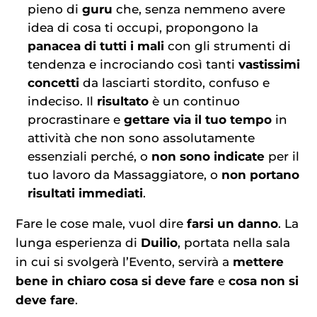
pieno di
guru
che, senza nemmeno avere
idea di cosa ti occupi, propongono la
panacea di tutti i mali
con gli strumenti di
tendenza e incrociando così tanti
vastissimi
concetti
da lasciarti stordito, confuso e
indeciso. Il
risultato
è un continuo
procrastinare e
gettare via il tuo tempo
in
attività che non sono assolutamente
essenziali perché, o
non sono indicate
per il
tuo lavoro da Massaggiatore, o
non portano
risultati immediati
.
Fare le cose male, vuol dire
farsi un danno
. La
lunga esperienza di
Duilio
, portata nella sala
in cui si svolgerà l’Evento, servirà a
mettere
bene in chiaro cosa si deve fare
e
cosa non si
deve fare
.