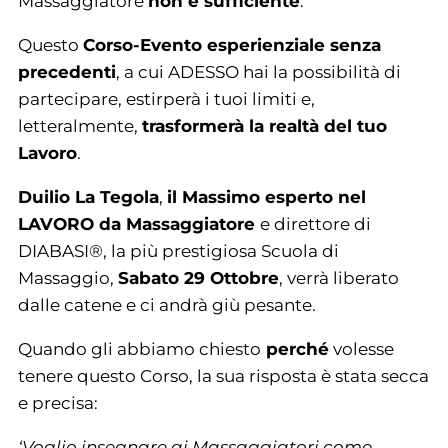
Massaggiatore
non è sufficiente
.
Questo
Corso-Evento esperienziale senza
precedenti
, a cui ADESSO hai la possibilità di
partecipare, estirperà i tuoi limiti e,
letteralmente,
trasformerà la realtà del tuo
Lavoro
.
Duilio La Tegola
,
il Massimo esperto nel
LAVORO da Massaggiatore
e direttore di
DIABASI®, la più prestigiosa Scuola di
Massaggio,
Sabato 29 Ottobre
, verrà liberato
dalle catene e ci andrà giù pesante.
Quando gli abbiamo chiesto
perché
volesse
tenere questo Corso, la sua risposta è stata secca
e precisa:
‘Voglio insegnare ai Massaggiatori come