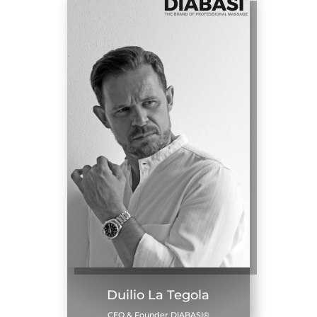
Duilio La Tegola
CEO & Founder DIABASI®